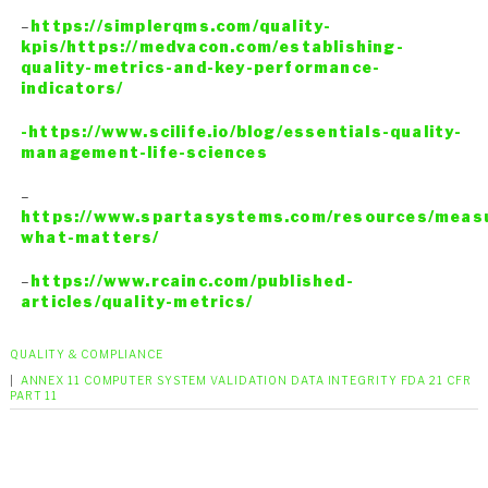
–
https://simplerqms.com/quality-
kpis/https://medvacon.com/establishing-
quality-metrics-and-key-performance-
indicators/
-https://www.scilife.io/blog/essentials-quality-
management-life-sciences
–
https://www.spartasystems.com/resources/meas
what-matters/
–
https://www.rcainc.com/published-
articles/quality-metrics/
QUALITY & COMPLIANCE
|
ANNEX 11
COMPUTER SYSTEM VALIDATION
DATA INTEGRITY
FDA 21 CFR
PART 11