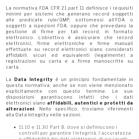
La normativa FDA CFR 21 part 11 definisce i requisiti
minimi per sistemi che generano record soggetti
alle predicate rule/GMP, sottomessi all’FDA o
soggetti a ispezioni FDA, oppure che prevedano la
gestione di firme per tali record, in formato
elettronico. L’obiettivo è assicurare che record
elettronici, firme elettroniche e firme manuali
effettuate su record elettronici siano considerati
affidabili, sicuri ed equivalenti (legalmente) a
registrazioni su carta e a firme manoscritte su
carta.
La
Data Integrity
è un principio fondamentale in
questa normativa, anche se non viene menzionato
esplicitamente con questo termine. Le sue
disposizioni garantiscono infatti che i dati
elettronici siano
affidabili, autentici e protetti da
alterazioni
. Nello specifico, troviamo riferimenti
alla Data Integrity nelle sezioni:
11.10 e 11.30 Part B, dove si definiscono i
controlli per garantire l’integrità, l’accuratezza
e affidabilità dei dati elettronici, di cui i punti