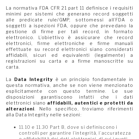
La normativa FDA CFR 21 part 11 definisce i requisiti
minimi per sistemi che generano record soggetti
alle predicate rule/GMP, sottomessi all’FDA o
soggetti a ispezioni FDA, oppure che prevedano la
gestione di firme per tali record, in formato
elettronico. L’obiettivo è assicurare che record
elettronici, firme elettroniche e firme manuali
effettuate su record elettronici siano considerati
affidabili, sicuri ed equivalenti (legalmente) a
registrazioni su carta e a firme manoscritte su
carta.
La
Data Integrity
è un principio fondamentale in
questa normativa, anche se non viene menzionato
esplicitamente con questo termine. Le sue
disposizioni garantiscono infatti che i dati
elettronici siano
affidabili, autentici e protetti da
alterazioni
. Nello specifico, troviamo riferimenti
alla Data Integrity nelle sezioni:
11.10 e 11.30 Part B, dove si definiscono i
controlli per garantire l’integrità, l’accuratezza
e affidabilità dei dati elettronici, di cui i punti