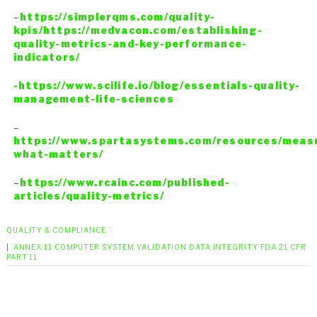
–
https://simplerqms.com/quality-
kpis/https://medvacon.com/establishing-
quality-metrics-and-key-performance-
indicators/
-https://www.scilife.io/blog/essentials-quality-
management-life-sciences
–
https://www.spartasystems.com/resources/meas
what-matters/
–
https://www.rcainc.com/published-
articles/quality-metrics/
QUALITY & COMPLIANCE
|
ANNEX 11
COMPUTER SYSTEM VALIDATION
DATA INTEGRITY
FDA 21 CFR
PART 11