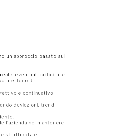
no un approccio basato sul
eale eventuali criticità e
permettono di:
ettivo e continuativo
uando deviazioni, trend
liente.
ell’azienda nel mantenere
ne strutturata e