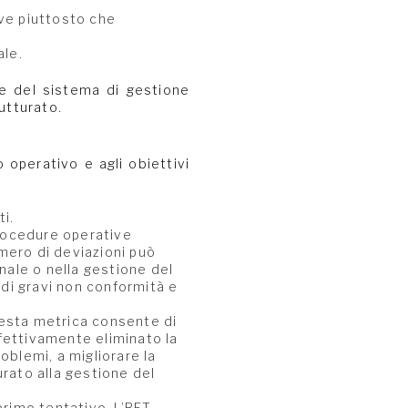
ve piuttosto che
ale.
te del sistema di gestione
rutturato.
operativo e agli obiettivi
ati.
procedure operative
mero di deviazioni può
onale o nella gestione del
di gravi non conformità e
Questa metrica consente di
ffettivamente eliminato la
oblemi, a migliorare la
urato alla gestione del
primo tentativo. L’RFT