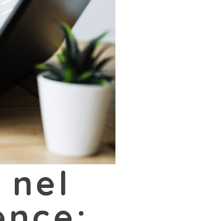
 nel
ence: