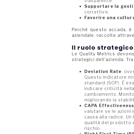
trasparente.
Supportare la gesti
correttive.
Favorire una cultura
Perché questo accada, è e
aziendale, raccolte attrave
Il ruolo strategico
Le Quality Metrics devono
strategici dell’azienda. Tra
Deviation Rate
: ovv
Questo indicatore mi
standard (SOP). È ess
indicare criticità nel
cambiamento. Monitora
migliorando la stabili
CAPA Effectivenes
valutare se le azioni
causa alla radice. Un 
qualità del prodotto 
rischio.
Right First Time (R