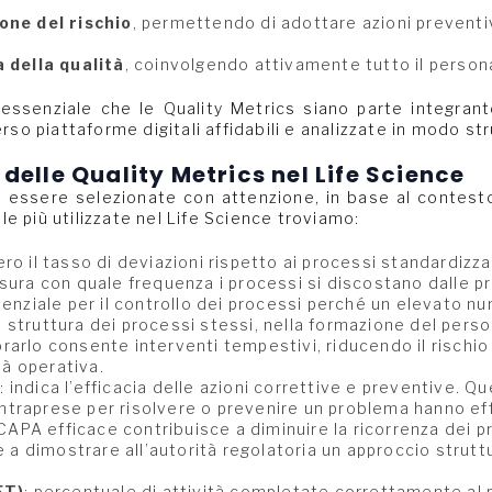
one del rischio
, permettendo di adottare azioni preventi
 della qualità
, coinvolgendo attivamente tutto il person
ssenziale che le Quality Metrics siano parte integran
rso piattaforme digitali affidabili e analizzate in modo st
 delle Quality Metrics nel Life Science
 essere selezionate con attenzione, in base al contesto 
 le più utilizzate nel Life Science troviamo:
ero il tasso di deviazioni rispetto ai processi standardizz
sura con quale frequenza i processi si discostano dalle 
enziale per il controllo dei processi perché un elevato nu
la struttura dei processi stessi, nella formazione del pers
rlo consente interventi tempestivi, riducendo il rischio 
tà operativa.
s
: indica l’efficacia delle azioni correttive e preventive. 
 intraprese per risolvere o prevenire un problema hanno e
CAPA efficace contribuisce a diminuire la ricorrenza dei pr
e a dimostrare all’autorità regolatoria un approccio strutt
FT)
: percentuale di attività completate correttamente al 