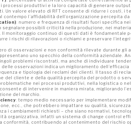
 dei processi produttivi e la loro capacità di generare out
rti. Un valore elevato di RFT consente di ridurre i costi, i t
l contempo l’affidabilità dell’organizzazione percepita da c
cation)
: numero e frequenza di risultati fuori specifica nei 
segnalare possibili criticità nella produzione, nei materiali
. Il monitoraggio continuo di questi dati è fondamentale p
durre i rischi di rilavorazioni o richiami e preservare l’integ
ero di osservazioni e non conformità rilevate durante gli a
appresentano uno specchio della conformità aziendale. An
singoli problemi riscontrati, ma anche di individuare tend
 delle osservazioni indica un miglioramento dell’efficacia 
requenza e tipologia dei reclami dei clienti. Il tasso di rec
one del cliente e della qualità percepita del prodotto o ser
problematiche nei processi produttivi, nella logistica o n
 consente di intervenire in maniera mirata, migliorando l’e
zione del marchio.
iciency
: tempo medio necessario per implementare modifi
one, ecc., che potrebbero impattare su qualità, sicurezza
enza i cambiamenti richiesti – che siano normativi, tecnolo
ità organizzativa, infatti un sistema di change control eff
a conformità, contribuendo al contenimento del rischio o