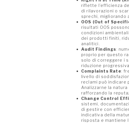
riflette l’efficienza
di rilavorazioni o sca
sprechi, migliorando a
OOS (Out of Specifi
risultati OOS possono 
condizioni ambientali
dei prodotti finiti, ri
analitici.
Audit Findings
: num
proprio per questo r
solo di correggere i 
riduzione progressiva
Complaints Rate
: f
livello di soddisfazi
reclami può indicare 
Analizzarne la natura
rafforzando la reputa
Change Control Eff
sistemi, documentazi
di gestire con effici
indicativa della matur
risposta e mantiene l