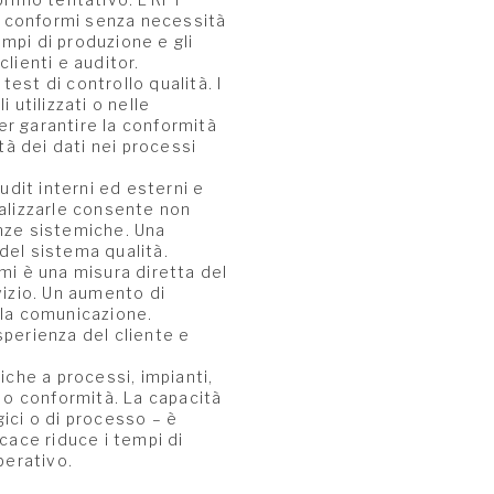
put conformi senza necessità
empi di produzione e gli
lienti e auditor.
test di controllo qualità. I
 utilizzati o nelle
er garantire la conformità
rità dei dati nei processi
udit interni ed esterni e
alizzarle consente non
enze sistemiche. Una
del sistema qualità.
lami è una misura diretta del
vizio. Un aumento di
ella comunicazione.
sperienza del cliente e
che a processi, impianti,
 o conformità. La capacità
gici o di processo – è
icace riduce i tempi di
perativo.