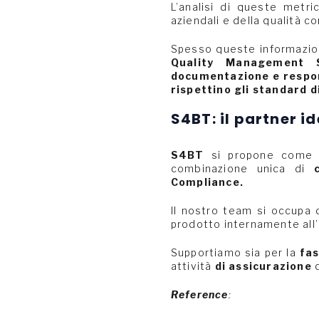
L’analisi di queste metr
aziendali e della qualità 
Spesso queste informazion
Quality Management 
documentazione e respon
rispettino gli standard di
S4BT: il partner i
S4BT
si propone com
combinazione unica di
Compliance.
Il nostro team si occupa d
prodotto internamente all’
Supportiamo sia per la
fas
attività
di assicurazione
q
Reference
: