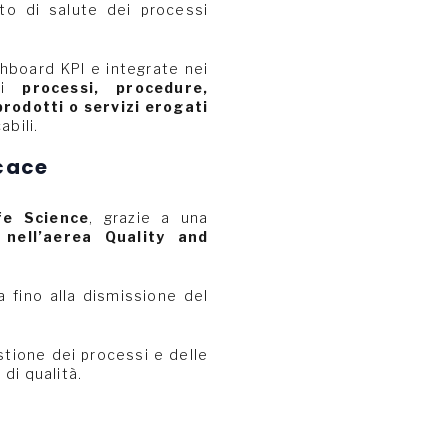
to di salute dei processi
hboard KPI e integrate nei
 di
processi, procedure,
prodotti o servizi erogati
abili.
icace
fe Science
, grazie a una
 nell’aerea Quality and
a fino alla dismissione del
stione dei processi e delle
 di qualità.