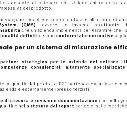
iche consente di ottenere una visione chiara dello sta
complessiva del prodotto.
i vengono raccolte e sono monitorate all’interno di das
System (QMS)
, ovvero un insieme strutturato
sabilità
che un’azienda implementa per garantire che i
 qualità definiti
e siano
conformi alle normative
applic
deale per un sistema di misurazione eff
e
partner strategico per le aziende del settore Li
competenze consulenziali altamente specializzate
ella qualità del prodotto E2E partendo dalla fase clinic
azienda e esternamente (presso terzisti).
e di stesura e revisione documentazione
che nella ge
ualità e nella
stesura dei report
periodici sulle metriche