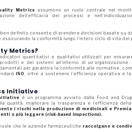
uality Metrics
assumono un ruolo centrale nel monito
azione dell’efficacia dei processi e nell’individuaz
 ben definito consente di prendere decisioni basate su d
 assicurando la conformità lungo l’intero ciclo di vita del
ity Metrics?
dicatori quantitativi e qualitativi utilizzati per misurar
prodotti e dei sistemi all’interno di un’organizzazione
amentali per garantire la conformità alle normative, co
tandard
ISO
, oltre a sostenere l’efficienza operativa e l
s Initiative
nitiative
è un programma avviato dalla Food and Drug 
a qualità, migliorare la trasparenza e l’efficienza del
ente i rischi nella produzione di medicinali e Premiar
enti o più leggere (
risk-based inspections
).
 vuole che le aziende farmaceutiche
raccolgano e condiv