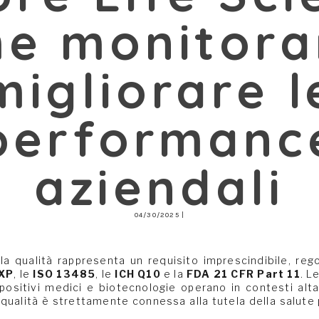
e monitora
migliorare l
performanc
aziendali
04/30/2025 |
la qualità rappresenta un requisito imprescindibile, re
XP
, le
ISO 13485
, le
ICH Q10
e la
FDA 21 CFR Part 11
. L
spositivi medici e biotecnologie operano in contesti al
 qualità è strettamente connessa alla tutela della salute p