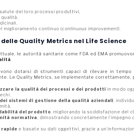
salute dei loro processi produttivi,
 qualità,
icinali,
el miglioramento continuo (
continuous improvement
).
 delle Quality Metrics nel Life Science
attuale, le autorità sanitarie come FDA ed EMA promuovo
alità
.
ono dotarsi di strumenti capaci di rilevare in tempo r
te. Le Quality Metrics, se implementate correttamente, 
zare la qualità dei processi e dei prodotti
in modo ogg
echi.
 dei sistemi di gestione della qualità aziendali
, individ
mità.
dabilità del prodotto
, migliorando la soddisfazione del c
rmità normativa
, dimostrando concretamente l’impegno d
 rapide
e basate su dati oggettivi, grazie a un’informazio