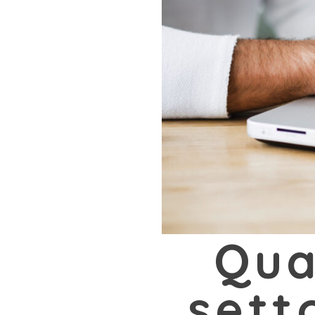
Qua
sett