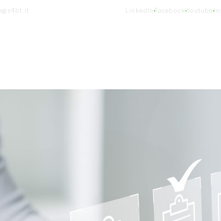
e@s4bt.it
LinkedIn
Facebook
Youtube
I
ormazione
Carriere
Progetti
News ed Eve