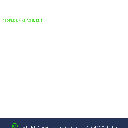
PEOPLE & MANAGEMENT
V.le PL Nervi, Latinafiori Torre 4, 04100, Latina