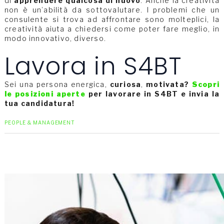
di
apprendere qualcosa di nuovo
. Anche la creatività
non è un’abilità da sottovalutare. I problemi che un
consulente si trova ad affrontare sono molteplici, la
creatività aiuta a chiedersi come poter fare meglio, in
modo innovativo, diverso.
Lavora in S4BT
Sei una persona energica,
curiosa
,
motivata?
Scopri
le posizioni aperte
per lavorare in S4BT e invia la
tua candidatura!
PEOPLE & MANAGEMENT