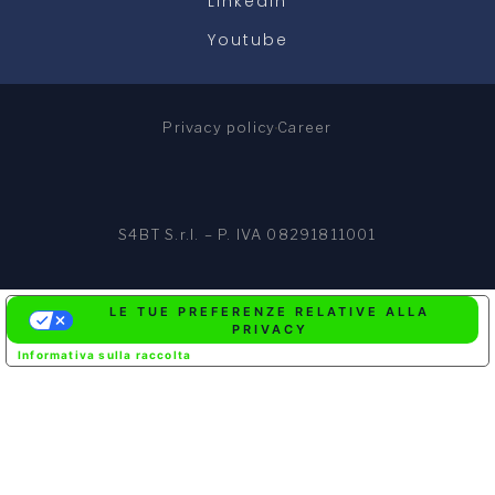
Linkedin
Youtube
Privacy policy
Career
S4BT S.r.l. – P. IVA 08291811001
LE TUE PREFERENZE RELATIVE ALLA
PRIVACY
Informativa sulla raccolta