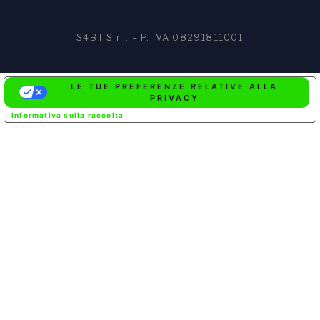
S4BT S.r.l. – P. IVA 08291811001
LE TUE PREFERENZE RELATIVE ALLA
PRIVACY
Informativa sulla raccolta