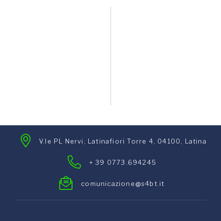
V.le PL Nervi, Latinafiori Torre 4, 04100, Latina
+ 39 0773.694245
comunicazione@s4bt.it