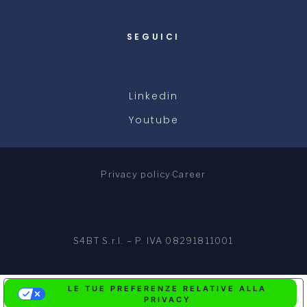
SEGUICI
Linkedin
Youtube
Privacy policy
Career
S4BT S.r.l. – P. IVA 08291811001
LE TUE PREFERENZE RELATIVE ALLA
PRIVACY