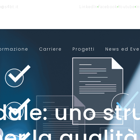
e@s4bt.it
LinkedIn
Facebook
Youtube
I
ormazione
Carriere
Progetti
News ed Eve
dale: uno st
er la qualità,