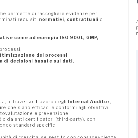
che permette di raccogliere evidenze per
rminati requisiti
normativi
,
contrattuali
o
ative come ad esempio ISO 9001, GMP,
processi;
ttimizzazione dei processi
;
a di decisioni basate sui dati
.
:
a, attraverso il lavoro degli
Internal Auditor
,
ire che siano efficaci e conformi agli obiettivi
utovalutazione e prevenzione.
 o da enti certificatori (third-party), con
econdo standard specifici.
unità di crescita, se gestito con consapevolezza