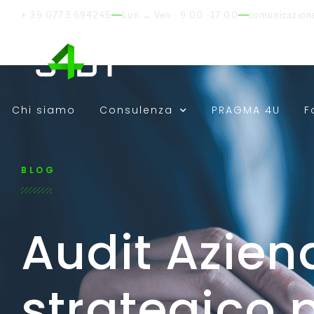
+ 39 0773.694245
Lun → Ven : 9:00 -17:00
comunicazion
Chi siamo
Consulenza
PRAGMA 4U
F
BLOG
Audit Azien
strategico p