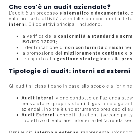
Che cos’è un audit aziendale?
L’audit è un processo
sistematico e documentato
, 
valutare se le attività aziendali siano conformi a dete
interni
. Gli obiettivi principali includono:
la verifica della
conformità a standard e norm
ISO/IEC 17021
;
l’identificazione di
non conformità
o
rischi
nei 
la promozione del
miglioramento continuo
e
o
il supporto alla
gestione strategica
e alla
pres
Tipologie di audit: interni ed esterni
Gli audit si classificano in base allo scopo e all’origine
Audit Interni
: viene condotto dall’azienda stess
per valutare i propri sistemi di gestione e garant
aziendali, inoltre è uno strumento prezioso di a
Audit Esterni
: condotti da clienti (second party)
l’obiettivo di valutare l’idoneità dell’azienda s
Ogni audit,
interno o esterno
, rappresenta un’opport