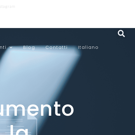
nstagram
nti
Blog
Contatti
Italiano
rumento
 la