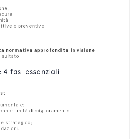
one;
cedure;
mità;
ettive e preventive;
a normativa approfondita
, la
visione
isultato.
4 fasi essenziali
st.
ocumentale;
 opportunità di miglioramento.
 e strategico;
dazioni.