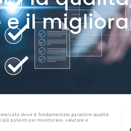
e il miglior
n mercato dove è fondamentale garantire qualità
 più potenti per monitorare, valutare e