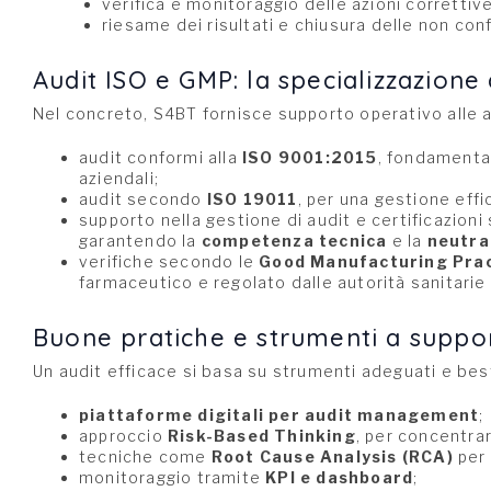
verifica e monitoraggio delle azioni correttive
riesame dei risultati e chiusura delle non con
Audit ISO e GMP: la specializzazione
Nel concreto, S4BT fornisce supporto operativo alle 
audit conformi alla
ISO 9001:2015
, fondamental
aziendali;
audit secondo
ISO 19011
, per una gestione effi
supporto nella gestione di audit e certificazion
garantendo la
competenza tecnica
e la
neutral
verifiche secondo le
Good Manufacturing Prac
farmaceutico e regolato dalle autorità sanitarie 
Buone pratiche e strumenti a suppor
Un audit efficace si basa su strumenti adeguati e bes
piattaforme digitali per audit management
;
approccio
Risk-Based Thinking
, per concentrar
tecniche come
Root Cause Analysis (RCA)
per 
monitoraggio tramite
KPI e dashboard
;