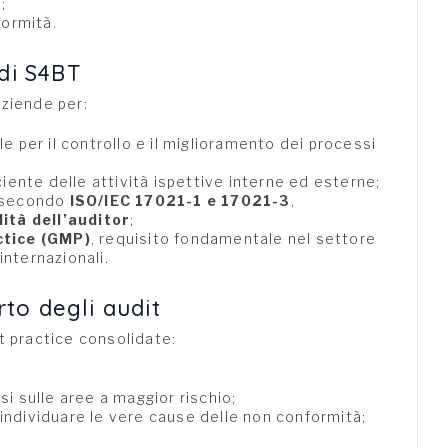
;
formità.
 di S4BT
aziende per:
e per il controllo e il miglioramento dei processi
ciente delle attività ispettive interne ed esterne;
i secondo
ISO/IEC 17021-1 e 17021-3
,
ità dell’auditor
;
tice (GMP)
, requisito fondamentale nel settore
internazionali.
to degli audit
t practice consolidate:
si sulle aree a maggior rischio;
individuare le vere cause delle non conformità;